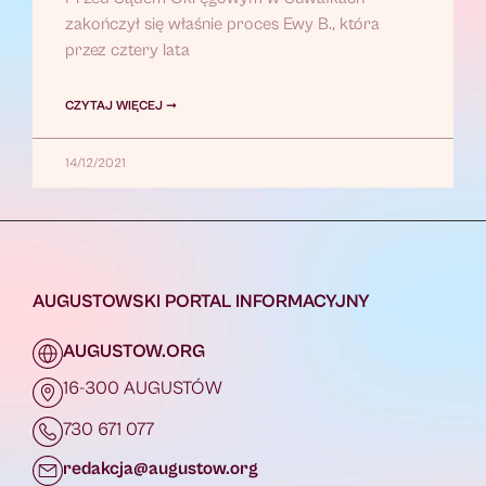
zakończył się właśnie proces Ewy B., która
przez cztery lata
CZYTAJ WIĘCEJ ➞
14/12/2021
AUGUSTOWSKI PORTAL INFORMACYJNY
AUGUSTOW.ORG
16-300 AUGUSTÓW
730 671 077
redakcja@augustow.org