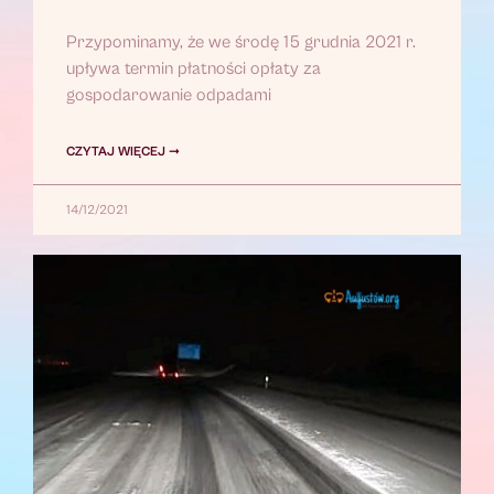
Przypominamy, że we środę 15 grudnia 2021 r.
upływa termin płatności opłaty za
gospodarowanie odpadami
CZYTAJ WIĘCEJ ➞
14/12/2021