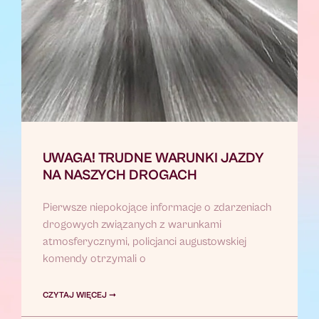
UWAGA! TRUDNE WARUNKI JAZDY
NA NASZYCH DROGACH
Pierwsze niepokojące informacje o zdarzeniach
drogowych związanych z warunkami
atmosferycznymi, policjanci augustowskiej
komendy otrzymali o
CZYTAJ WIĘCEJ ➞