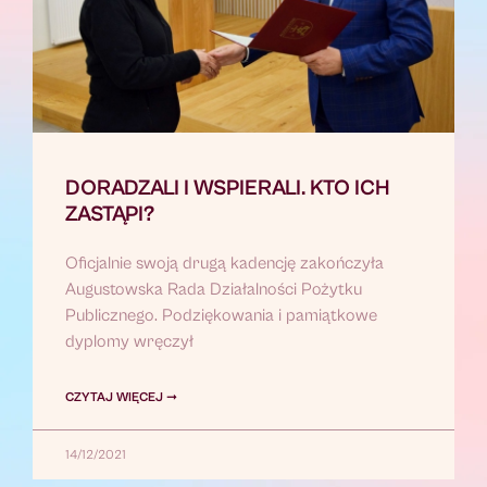
DORADZALI I WSPIERALI. KTO ICH
ZASTĄPI?
Oficjalnie swoją drugą kadencję zakończyła
Augustowska Rada Działalności Pożytku
Publicznego. Podziękowania i pamiątkowe
dyplomy wręczył
CZYTAJ WIĘCEJ ➞
14/12/2021