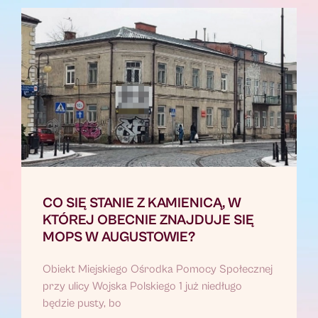
CO SIĘ STANIE Z KAMIENICĄ, W
KTÓREJ OBECNIE ZNAJDUJE SIĘ
MOPS W AUGUSTOWIE?
Obiekt Miejskiego Ośrodka Pomocy Społecznej
przy ulicy Wojska Polskiego 1 już niedługo
będzie pusty, bo